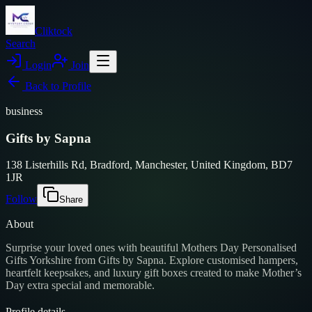
Cliktock
Search
Login
Join
Back to
Profile
business
Gifts by Sapna
138 Listerhills Rd, Bradford, Manchester, United Kingdom, BD7
1JR
Follow
Share
About
Surprise your loved ones with beautiful Mothers Day Personalised
Gifts Yorkshire from Gifts by Sapna. Explore customised hampers,
heartfelt keepsakes, and luxury gift boxes created to make Mother’s
Day extra special and memorable.
Profile details