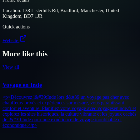
Location:
138 Listerhills Rd, Bradford, Manchester, United
Kingdom, BD7 1JR
Quick actions
Website
More like this
View all
Voyage en Inde
<p>Découvrez l&#39;Inde lors d&#39;un voyage pas cher avec
chauffeurs privés et expériences sur mesure, vous garantissant
confort et aventure. Planifiez votre voyage avec voyageseninde.fr et
explorez les sites historiques, la culture vibrante et les joyaux cachés
de l&#39;Inde pour une expérience de voyage inoubliable et
économique.</p>